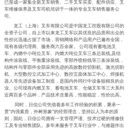
已形成一家集全新叉车销售、二手叉车买卖、配件供应、叉
车维修保养及叉车司机培训于一体的专业叉车销售服务公
司。
龙工（上海）叉车有限公司是中国龙工控股有限公司的
全资子公司，自上市以来龙工叉车以其优良的品质和出众的
性价比迅速占据了市场，营销网络和产品用户已遍布全国，
现有各级代理商、服务商六百余家。 公司现有蓄电池叉
车、内燃中小吨位叉车、内燃大吨位叉车三条总装线,及结
构件涂装线、平衡重涂装线、零部件喷粉线等三条涂装线，
结构件与零部件全部采用先进的高效数控切割机、激光切割
机、大型数控立式加工中心、数控五面体加工中心、焊接机
器人等先进设备加工制造，是国内外同行中设备较精良的企
业。公司现有内燃叉车、蓄电池叉车、仓储叉车等三大系列
近两百多个品种，产品技术含量高，性能稳定，性价比高。
同时，日信公司凭借着多年工作经验的积累，秉承一
贯“内强素质，外树形象”的经营理念，坚持以人为本的原
则，固此，日信公司拥有一支管理严谨、技术过硬的维修技
工及专业销售团队。多年来服务于叉车行业中，与难题作出