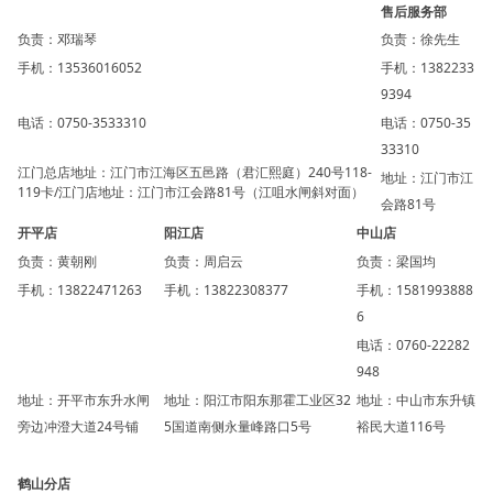
售后服务部
负责：邓瑞琴
负责：徐先生
手机：13536016052
手机：1382233
9394
电话：0750-3533310
电话：0750-35
33310
江门总店地址：江门市江海区五邑路（君汇熙庭）240号118-
地址：江门市江
119卡/江门店地址：江门市江会路81号（江咀水闸斜对面）
会路81号
开平店
阳江店
中山店
负责：黄朝刚
负责：周启云
负责：梁国均
手机：13822471263
手机：13822308377
手机：1581993888
6
电话：0760-22282
948
地址：开平市东升水闸
地址：阳江市阳东那霍工业区32
地址：中山市东升镇
旁边冲澄大道24号铺
5国道南侧永量峰路口5号
裕民大道116号
鹤山分店