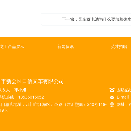
下一篇：叉车蓄电池为什么要加蒸馏
龙工产品展示
新闻资讯
英才招聘
门市新会区日信叉车有限公司
联系人：邓小姐
固话热线：
手机热线：13536016052
E-mail
江门总店地址：江门市江海区五邑路（君汇熙庭）240号118-
网址：
19卡