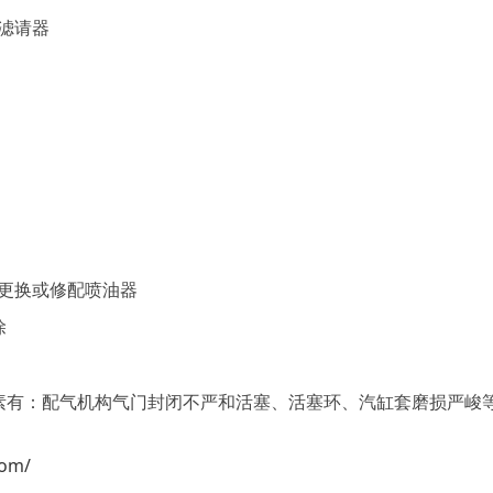
滤请器
更换或修配喷油器
除
素有：配气机构气门封闭不严和活塞、活塞环、汽缸套磨损严峻
com/