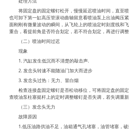
处理方法
将固定盘的固定螺钉松开，慢慢延迟喷油时间，直至喷
也可卸下第一缸高压管滚动曲轴留意看喷油泵上出油阀压紧
面刚刚有微量波动的瞬间，从飞轮上的喷油定时刻度线和飞
重合，看提前角是否符合划定，若不符合划定，再进行调整
（二）喷油时间过迟
现象
1. 汽缸发生低沉而不清楚的敲击声.
2. 发念头转速不能随油门加大而进步
3. 发念头过热：无力、冒白烟
检查连接盘固定螺钉是否松动移位，可将固定盘的固定螺
查喷油泵柱塞挺杆上的定时调整螺钉是否失调，若失调重新
（三）发念头无力
故障原因
1.低压油路供油不足，油箱通气孔堵塞，油管堵塞，破