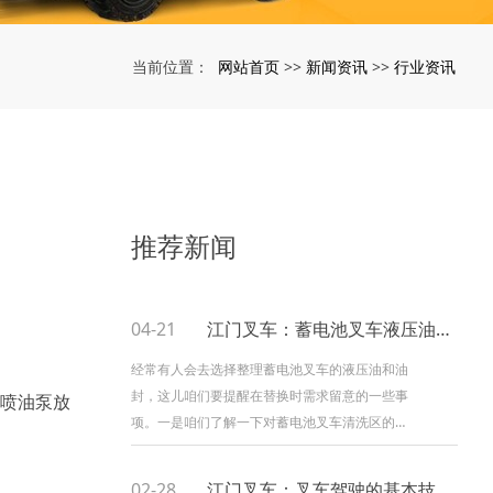
网站首页
新闻资讯
行业资讯
当前位置：
>>
>>
推荐新闻
04-21
江门叉车：蓄电池叉车液压油更换注意事项
经常有人会去选择整理蓄电池叉车的液压油和油
封，这儿咱们要提醒在替换时需求留意的一些事
喷油泵放
项。一是咱们了解一下对蓄电池叉车清洗区的清
洗。将液压油储存在清洗部位，蓄电池叉车加换
液压油时需要小心谨慎，因为这种运用方法不会
02-28
江门叉车：叉车驾驶的基本技巧