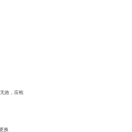
见的毛病以及小编针对这些毛病提出的解决办
无效，应检
更换