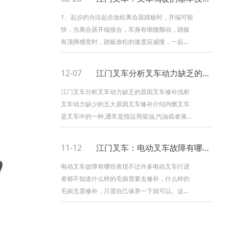
下降主绳的抗拉强度，并且，因为U形环使绳头
弯曲，如有松动和滑移，绳头也不会从U形环中
1、起步的办法起步放松离合器踏板时，开端可较
快，当离合器开端接合，车身有细微颤动，踏板
有顶脚感觉时，踏板放松的速度应减慢，一起还
要缓缓踩下油门，使发动机转速逐渐进步，动力
增大后车辆便平稳起步。车辆起步正常后，应迅
12-07
江门叉车分析叉车动力缺乏的原因
速将离合器踏板放松。2、上坡起步在上坡途中起
步时，应一手握紧手制动杆，一手
江门叉车分析叉车动力缺乏的原因叉车修补浅析
叉车动力缺少的五大原因叉车修补介绍内燃叉车
是叉车中的一种,通常是指运用柴油,汽油或者液化
石油气为燃料,由发动机提供动力的叉车.叉车修补
带我们一起了解一下内燃叉车动力缺少的五大原
11-12
江门叉车：电动叉车故障有哪些表现
因:一.工作中忽然发现内燃叉车动力缺少 可能是
调理齿杆卡住,不能移到供油位
电动叉车故障有哪些表现不过许多电动叉车行进
者都不知道什么样的毛病需要去修补，什么样的
毛病无需修补，只需自己保养一下就可以。这样
就会导致许多人由于一点小毛病就要去修理店去
修补，耽搁许多时刻功夫。在此，小编为了便利
广阔电动叉车车友，特意总结了一些电动叉车常