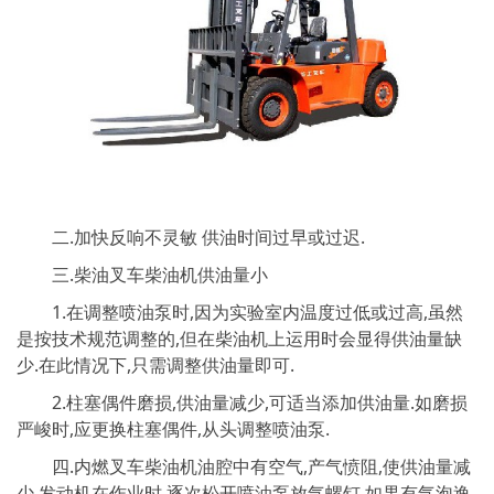
二.加快反响不灵敏 供油时间过早或过迟.
三.柴油叉车柴油机供油量小
1.在调整喷油泵时,因为实验室内温度过低或过高,虽然
是按技术规范调整的,但在柴油机上运用时会显得供油量缺
少.在此情况下,只需调整供油量即可.
2.柱塞偶件磨损,供油量减少,可适当添加供油量.如磨损
严峻时,应更换柱塞偶件,从头调整喷油泵.
四.内燃叉车柴油机油腔中有空气,产气愤阻,使供油量减
少 发动机在作业时,逐次松开喷油泵放气螺钉,如果有气泡逸