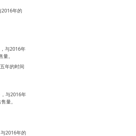
见的毛病以及小编针对这些毛病提出的解决办
2016年的
，与2016年
出售量。
五年的时间
，与2016年
口出售量。
与2016年的