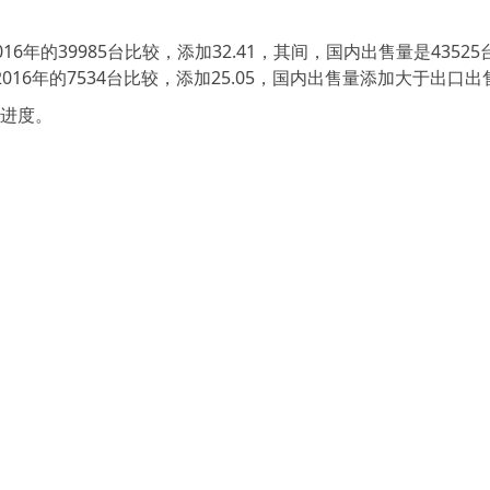
年的39985台比较，添加32.41，其间，国内出售量是43525台
与2016年的7534台比较，添加25.05，国内出售量添加大于出口
进度。