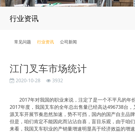
行业资讯
常见问题
行业资讯
公司新闻
江门叉车市场统计
2020-10-28
3932
2017年对我国的职业来说，注定了是一个不平凡的年份
2017年度，我国叉车的全年总出售量已经高达49673
源叉车开展节奏忽然加速，势不可挡，国内的国产自主品牌
但是，咱们肯定不能因此而沾沾自喜，盲目乐观，由于咱们
来看，我国叉车职业的产销量增速明显高于经济效益的增速