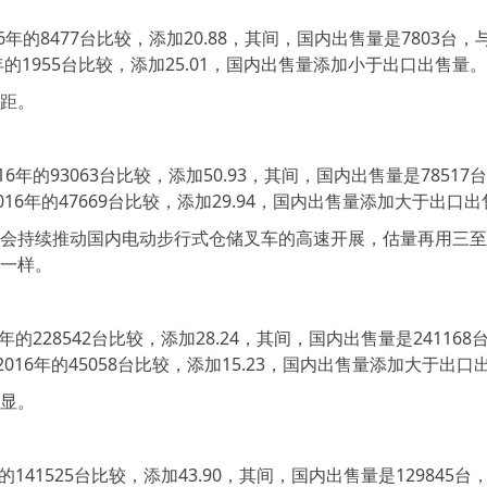
的8477台比较，添加20.88，其间，国内出售量是7803台，与
16年的1955台比较，添加25.01，国内出售量添加小于出口出售量。
距。
年的93063台比较，添加50.93，其间，国内出售量是78517台
2016年的47669台比较，添加29.94，国内出售量添加大于出口
持续推动国内电动步行式仓储叉车的高速开展，估量再用三至
一样。
的228542台比较，添加28.24，其间，国内出售量是241168台
与2016年的45058台比较，添加15.23，国内出售量添加大于出
显。
141525台比较，添加43.90，其间，国内出售量是129845台，