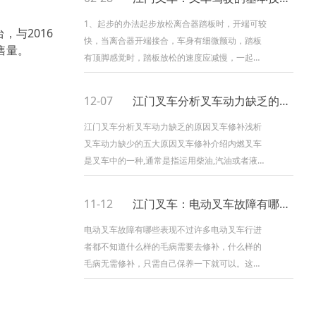
下降主绳的抗拉强度，并且，因为U形环使绳头
弯曲，如有松动和滑移，绳头也不会从U形环中
1、起步的办法起步放松离合器踏板时，开端可较
，与2016
快，当离合器开端接合，车身有细微颤动，踏板
出售量。
有顶脚感觉时，踏板放松的速度应减慢，一起还
要缓缓踩下油门，使发动机转速逐渐进步，动力
增大后车辆便平稳起步。车辆起步正常后，应迅
12-07
江门叉车分析叉车动力缺乏的原因
速将离合器踏板放松。2、上坡起步在上坡途中起
步时，应一手握紧手制动杆，一手
江门叉车分析叉车动力缺乏的原因叉车修补浅析
叉车动力缺少的五大原因叉车修补介绍内燃叉车
是叉车中的一种,通常是指运用柴油,汽油或者液化
石油气为燃料,由发动机提供动力的叉车.叉车修补
带我们一起了解一下内燃叉车动力缺少的五大原
11-12
江门叉车：电动叉车故障有哪些表现
因:一.工作中忽然发现内燃叉车动力缺少 可能是
调理齿杆卡住,不能移到供油位
电动叉车故障有哪些表现不过许多电动叉车行进
者都不知道什么样的毛病需要去修补，什么样的
毛病无需修补，只需自己保养一下就可以。这样
就会导致许多人由于一点小毛病就要去修理店去
修补，耽搁许多时刻功夫。在此，小编为了便利
广阔电动叉车车友，特意总结了一些电动叉车常