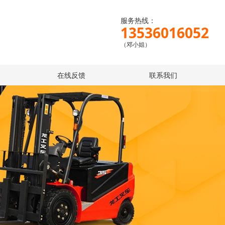
服务热线：
13536016052
（邓小姐）
在线反馈
联系我们