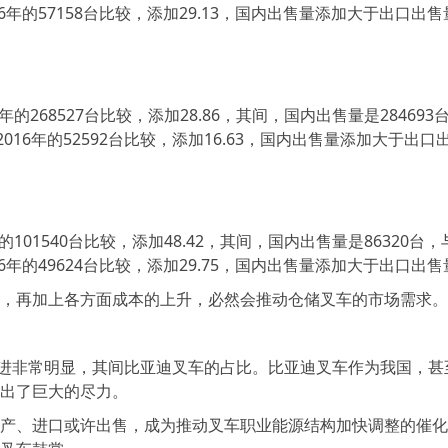
016年的57158台比较，添加29.13，国内出售量添加大于出口出
的268527台比较，添加28.86，其间，国内出售量是284693台
与2016年的52592台比较，添加16.63，国内出售量添加大于出
101540台比较，添加48.42，其间，国内出售量是86320台，与
016年的49624台比较，添加29.75，国内出售量添加大于出口出
再加上各方面成本的上升，必然会推动仓储叉车的市场需求。
较前进非常明显，其间比亚迪叉车的占比。比亚迪叉车作为我国，
出了巨大的尽力。
、进口或许出售，成为推动叉车职业能源结构加快调整的催化